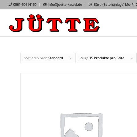
0561-50614150
info@juette-kassel.de
Büro (Betonanlage) Mo-Fr 07
Sortieren nach
Standard
Zeige
15 Produkte pro Seite