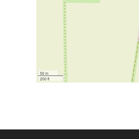
50 m
200 ft