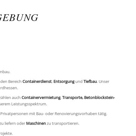
MGEBUNG
enbau.
 den Bereich
Containerdienst
,
Entsorgung
und
Tiefbau
. Unser
ordhessen.
 zählen auch
Containervermietung
,
Transporte, Betonblockstein-
serem Leistungsspektrum.
 Privatpersonen mit Bau- oder Renovierungsvorhaben tätig.
zu liefern oder
Maschinen
zu transportieren.
ojekte.