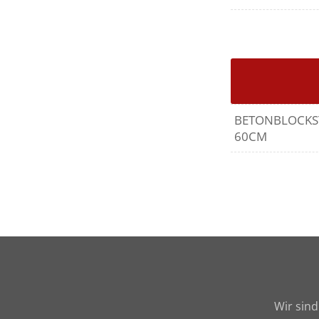
BETONBLOCKST
60CM
Wir sind