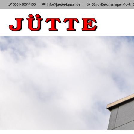
0561-50614150
info@juette-kassel.de
Büro (Betonanlage) Mo-Fr 07
FERTIGBETON AUF KNOPFD
Machen Sie sich selber ein Bild wie einfach und schnell unse
WEITERE INFORMATIONEN