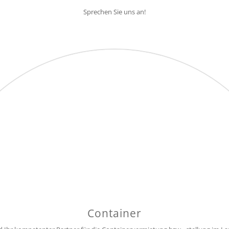
Sprechen Sie uns an!
Container
ertigbeton in verschiedenen Mengen zur Selbstabholung oder unsere Beton