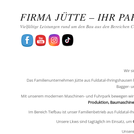
FIRMA JÜTTE – IHR P
Media error: Format(s) not supported or source(s) not found
Vielfältige Leistungen rund um den Bau aus den Bereichen C
Datei herunterladen: https://www.xn--jtte-0ra.de/wp-content/uploads/2022/2022_Juette_Video_Fertigbeton_Beton2go_Kassel.mp4
Wir s
Das Familienunternehmen Jütte aus Fuldatal-Ihringshausen b
Bagger- u
Mit unserem modernen Maschinen- und Fuhrpark bewegen wir al
Produktion, Baumaschinen
Im Bereich Tiefbau ist unser Familienbetrieb aus Fuldata
Unsere Lkws sind tagtäglich im Einsatz, um
Unsere