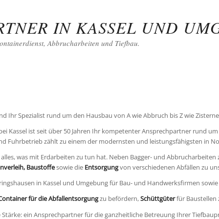
ARTNER IN KASSEL UND U
ontainerdienst, Abbrucharbeiten und Tiefbau.
ind Ihr Spezialist rund um den Hausbau von A wie Abbruch bis Z wie Zistern
ei Kassel ist seit über 50 Jahren Ihr kompetenter Ansprechpartner rund um
nd Fuhrbetrieb zählt zu einem der modernsten und leistungsfähigsten in N
les, was mit Erdarbeiten zu tun hat. Neben Bagger- und Abbrucharbeiten
verleih, Baustoffe
sowie die
Entsorgung
von verschiedenen Abfällen zu un
l-Ihringshausen in Kassel und Umgebung für Bau- und Handwerksfirmen sowie
Container für die Abfallentsorgung
zu befördern,
Schüttgüter
für Baustellen 
 Stärke: ein Ansprechpartner für die ganzheitliche Betreuung Ihrer Tiefbaupr