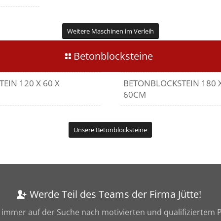
Weitere Maschinen im Verleih
Betonblocksteine
EIN 120 X 60 X
BETONBLOCKSTEIN 180 X
60CM
Unsere Betonblocksteine
Werde Teil des Teams der Firma Jütte!
 immer auf der Suche nach motivierten und qualifiziertem 