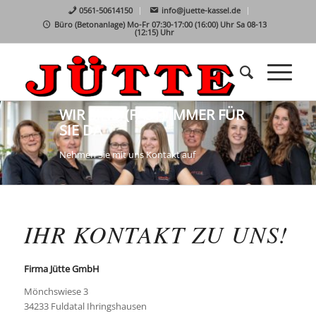
0561-50614150
info@juette-kassel.de
Büro (Betonanlage) Mo-Fr 07:30-17:00 (16:00) Uhr Sa 08-13
(12:15) Uhr
WIR SIND (FAST) IMMER FÜR
SIE DA
Nehmen Sie mit uns Kontakt auf
IHR KONTAKT ZU UNS!
Firma Jütte GmbH
Mönchswiese 3
34233 Fuldatal Ihringshausen