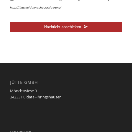
http://jütte.de/datenschutzerklaerung/
Nachricht abschicken
Dieses
Feld
sollte
nicht
ausgefüllt
werden
JÜTTE GMBH
Mönchswiese 3
34233 Fuldatal-Ihringshausen