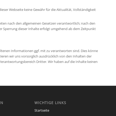
eser Webseite keine Gewähr für die Aktualität, Vollständigkeit
 Seiten nach den allgemeinen Gesetzen verantwortlich; nach den
der Sperrung dieser Inhalte erfolgt umgehend ab dem Zeitpunkt
altenen Informationen ggf. mit zu verantworten sind. Dies könne
ren wir uns vorsorglich ausdrücklich von den Inhalten der
m Verantwortungsbereich Dritter. Wir haben auf die Inhalte keinen
EN
WICHTIGE LINKS
Startseite