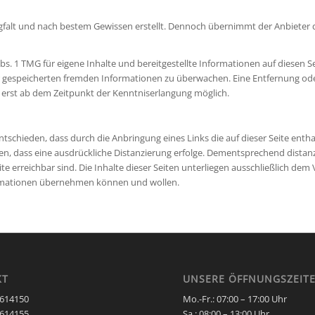
gfalt und nach bestem Gewissen erstellt. Dennoch übernimmt der Anbieter di
Abs. 1 TMG für eigene Inhalte und bereitgestellte Informationen auf diesen
oder gespeicherten fremden Informationen zu überwachen. Eine Entfernung o
t erst ab dem Zeitpunkt der Kenntniserlangung möglich.
tschieden, dass durch die Anbringung eines Links die auf dieser Seite enth
dass eine ausdrückliche Distanzierung erfolge. Dementsprechend distanzie
ite erreichbar sind. Die Inhalte dieser Seiten unterliegen ausschließlich de
nformationen übernehmen können und wollen.
KT
UNSERE ÖFFNUNGSZEIT
0614150
Mo.-Fr.: 07:00 – 17:00 Uhr
0614155
Sa.:
08:00 – 13:00 Uhr