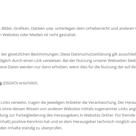
, Bilder, Grafiken, Dateien usw. unterliegen dem Urheberrecht und anderen
Websites oder Medien ist nicht gestattet.
der gesetzlichen Bestimmungen. Diese Datenschutzerklärung gilt ausschlie
lediglich durch einen Link verweisen. Bei der Nutzung unserer Webseiten bleib
ene Daten werden nur dann erhoben, wenn dies für die Nutzung der auf d
g
(DSGVO) ersichtlich.
inks verweist, tragen die jeweiligen Anbieter die Verantwortung. Der Herausg
rs ohne dessen Wissen von anderen Websites mittels sogenannter Links an
dung zur Parteigliederung des Herausgebers in Websites Dritter. Für fremde
 Inhalt) positive Kenntnis hat und es dem Herausgeber technisch möglich u
mden Inhalte ständig zu überprüfen.