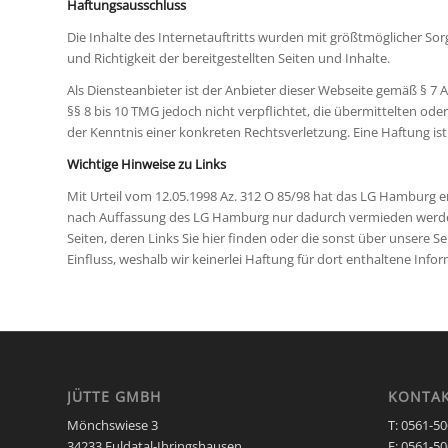
Haftungsausschluss
Die Inhalte des Internetauftritts wurden mit größtmöglicher Sor
und Richtigkeit der bereitgestellten Seiten und Inhalte.
Als Diensteanbieter ist der Anbieter dieser Webseite gemäß § 7 
§§ 8 bis 10 TMG jedoch nicht verpflichtet, die übermittelten 
der Kenntnis einer konkreten Rechtsverletzung. Eine Haftung is
Wichtige Hinweise zu Links
Mit Urteil vom 12.05.1998 Az. 312 O 85/98 hat das LG Hamburg en
nach Auffassung des LG Hamburg nur dadurch vermieden werden, 
Seiten, deren Links Sie hier finden oder die sonst über unsere Se
Einfluss, weshalb wir keinerlei Haftung für dort enthaltene I
JÜTTE GMBH
KONTA
Mönchswiese 3
T: 0561-5
34233 Fuldatal-Ihringshausen
F: 0561-5