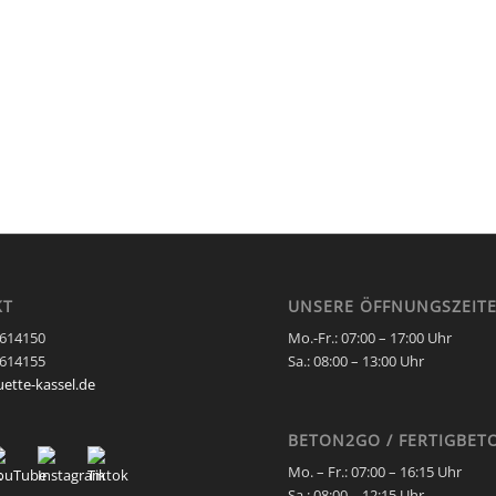
KT
UNSERE ÖFFNUNGSZEIT
0614150
Mo.-Fr.: 07:00 – 17:00 Uhr
0614155
Sa.:
08:00 – 13:00 Uhr
uette-kassel.de
BETON2GO / FERTIGBET
Mo. – Fr.:
07:00 – 16:15 Uhr
Sa.:
08:00 – 12:15 Uhr