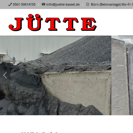
0561-50614150
info@juette-kassel.de
Büro (Betonanlage) Mo-Fr 07