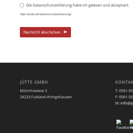
Die Datenschutzerklärung habe ich gelesen und akzeptiert.
http://jütte.de/datenschutzerklaerung/
Nachricht abschicken
Dieses
Feld
sollte
nicht
ausgefüllt
werden
JÜTTE GMBH
KONTA
Mönchswiese 3
T: 0561-5
34233 Fuldatal-Ihringshausen
F: 0561-5
M:
info@j