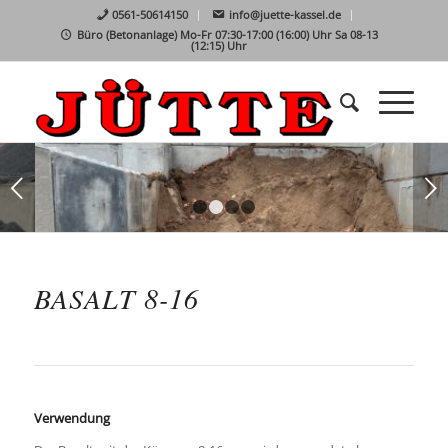
0561-50614150
info@juette-kassel.de
Büro (Betonanlage) Mo-Fr 07:30-17:00 (16:00) Uhr Sa 08-13
(12:15) Uhr
Weiter
1
2
3
4
BASALT 8-16
Verwendung