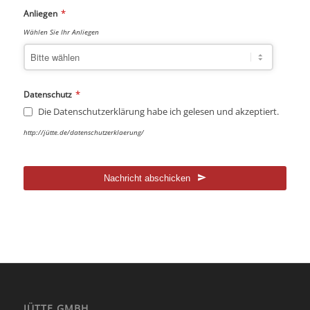
*
Anliegen
Wählen Sie Ihr Anliegen
*
Datenschutz
Die Datenschutzerklärung habe ich gelesen und akzeptiert.
http://jütte.de/datenschutzerklaerung/
Nachricht abschicken
Dieses
Feld
sollte
nicht
ausgefüllt
werden
JÜTTE GMBH