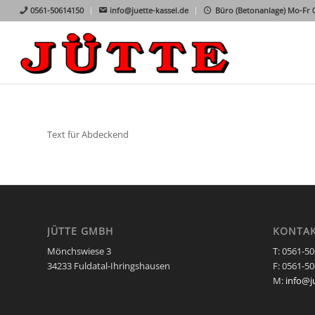
0561-50614150
info@juette-kassel.de
Büro (Betonanlage) Mo-Fr 07
Text für Abdeckend
JÜTTE GMBH
KONTA
Mönchswiese 3
T: 0561-5
34233 Fuldatal-Ihringshausen
F: 0561-5
M:
info@j