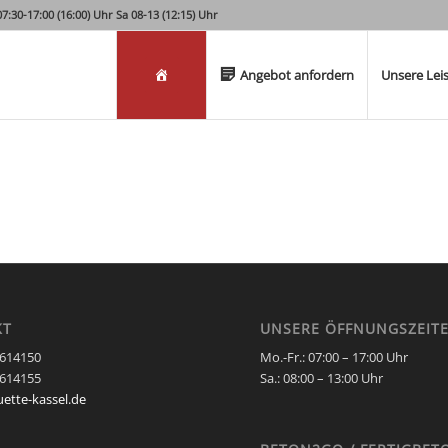
:30-17:00 (16:00) Uhr Sa 08-13 (12:15) Uhr
Willkommen
Angebot anfordern
Unsere Lei
KT
UNSERE ÖFFNUNGSZEIT
0614150
Mo.-Fr.: 07:00 – 17:00 Uhr
0614155
Sa.:
08:00 – 13:00 Uhr
uette-kassel.de