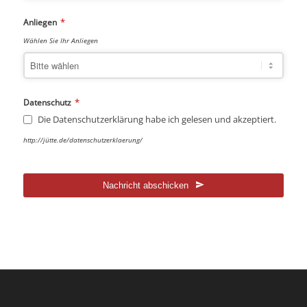
*
Anliegen
Wählen Sie Ihr Anliegen
*
Datenschutz
Die Datenschutzerklärung habe ich gelesen und akzeptiert.
http://jütte.de/datenschutzerklaerung/
Nachricht abschicken
Dieses
Feld
sollte
nicht
ausgefüllt
werden