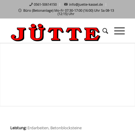
0561-50614150
info@juette-kassel.de
Büro (Betonanlage) Mo-Fr 07:30-17:00 (16:00) Uhr Sa 08-13
(12:15) Uhr
Leistung:
Erdarbeiten, Betonblocksteine