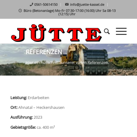
0561-50614150
info@juette-kassel.de
Büro (Betonanlage) Mo-Fr 07:30-17:00 (16:00) Uhr Sa 08-13
(12:15) Uhr
REFERENZEN
Hier ein Ausschnitt unserer vielen Referenzen.
Leistung:
Erdarbeiten
Ort:
Ahnatal – Heckershausen
Ausführung:
2023
Gebietsgröße:
ca. 400 m²