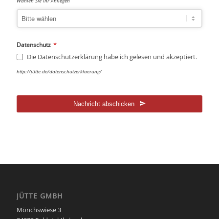
Wählen Sie Ihr Anliegen
*
Datenschutz
Die Datenschutzerklärung habe ich gelesen und akzeptiert.
http://jütte.de/datenschutzerklaerung/
Nachricht abschicken
Dieses
Feld
sollte
nicht
ausgefüllt
werden
JÜTTE GMBH
Mönchswiese 3