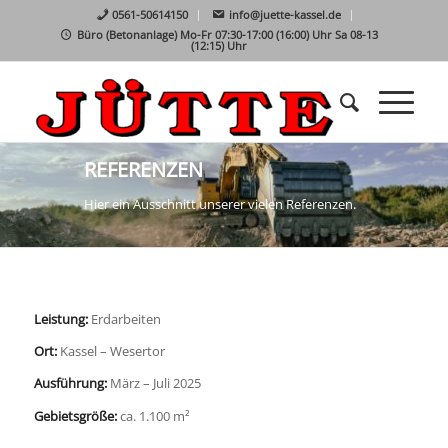
0561-50614150
info@juette-kassel.de
Büro (Betonanlage) Mo-Fr 07:30-17:00 (16:00) Uhr Sa 08-13
(12:15) Uhr
REFERENZEN
Hier ein Ausschnitt unserer vielen Referenzen.
Leistung:
Erdarbeiten
Ort:
Kassel – Wesertor
Ausführung:
März – Juli 2025
Gebietsgröße:
ca. 1.100 m²