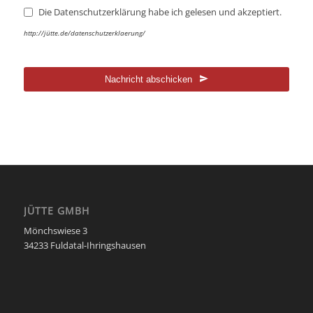
Die Datenschutzerklärung habe ich gelesen und akzeptiert.
http://jütte.de/datenschutzerklaerung/
Nachricht abschicken
Dieses
Feld
sollte
nicht
ausgefüllt
werden
JÜTTE GMBH
Mönchswiese 3
34233 Fuldatal-Ihringshausen