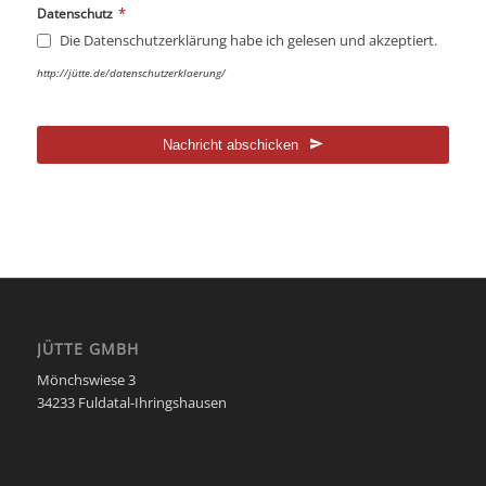
*
Datenschutz
Die Datenschutzerklärung habe ich gelesen und akzeptiert.
http://jütte.de/datenschutzerklaerung/
Nachricht abschicken
Dieses
Feld
sollte
nicht
ausgefüllt
werden
JÜTTE GMBH
Mönchswiese 3
34233 Fuldatal-Ihringshausen