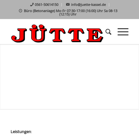
0561-50614150
info@juette-kassel.de
Büro (Betonanlage) Mo-Fr 07:30-17:00 (16:00) Uhr Sa 08-13
(12:15) Uhr
Leistungen
: