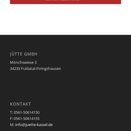
Dieses
Feld
sollte
nicht
ausgefüllt
werden
JÜTTE GMBH
Mönchswiese 3
34233 Fuldatal-Ihringshausen
KONTAKT
T: 0561-50614150
F: 0561-50614155
M:
info@juette-kassel.de